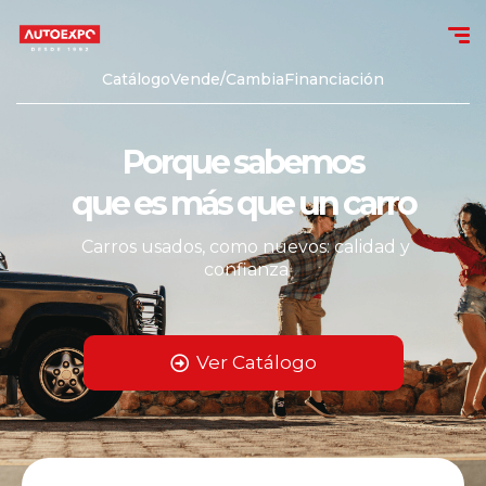
Catálogo
Vende/Cambia
Financiación
Porque sabemos
que es más que un carro
Carros usados, como nuevos: calidad y
confianza
Ver Catálogo