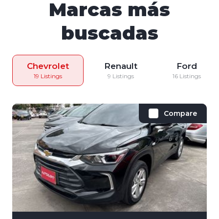
Marcas más
buscadas
Chevrolet
Renault
Ford
19 Listings
9 Listings
16 Listings
Compare