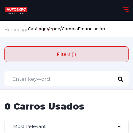
Catálogo
Vende/Cambia
Financiación
Homepage
Search
Filters (1)
0 Carros Usados
Most Relevant