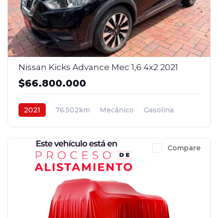
Nissan Kicks Advance Mec 1,6 4x2 2021
$66.800.000
2021
76.502km
Mecánico
Gasolina
4x2
$66.800.000
Compare