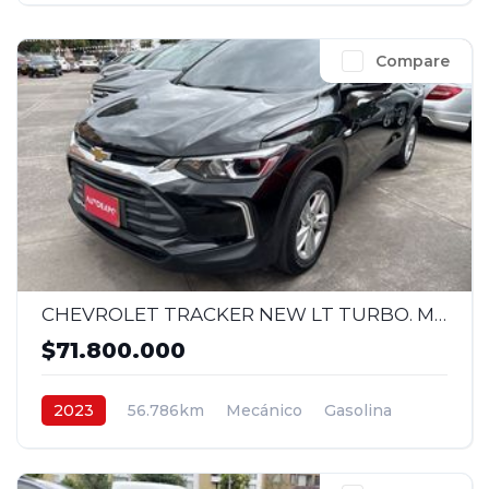
Compare
CHEVROLET TRACKER NEW LT TURBO. MEC 1,2 4X2 2023
$71.800.000
2023
56.786km
Mecánico
Gasolina
4x2
$71.800.000