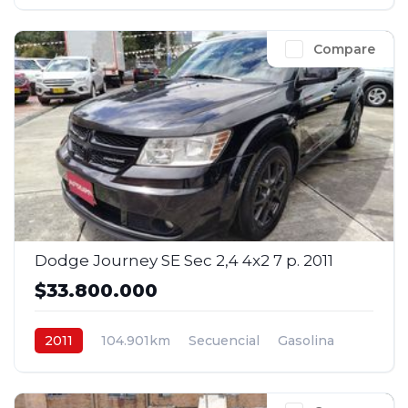
4x4
$54.800.000
Compare
Dodge Journey SE Sec 2,4 4x2 7 p. 2011
$33.800.000
2011
104.901km
Secuencial
Gasolina
4x2
$33.800.000