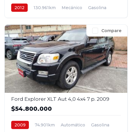
2012
130.961km
Mecánico
Gasolina
4x2
$33.800.000
Compare
Ford Explorer XLT Aut 4,0 4x4 7 p. 2009
$54.800.000
2009
74.901km
Automático
Gasolina