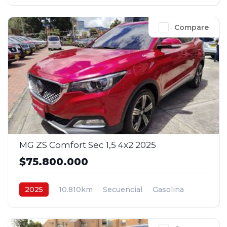
4x2
$44.800.000
Compare
MG ZS Comfort Sec 1,5 4x2 2025
$75.800.000
2025
10.810km
Secuencial
Gasolina
4x2
$75.800.000