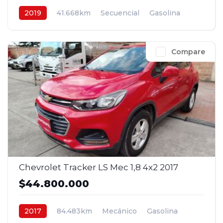
2019
41.668km
Secuencial
Gasolina
4x2
$56.800.000
Compare
Chevrolet Tracker LS Mec 1,8 4x2 2017
$44.800.000
2017
84.483km
Mecánico
Gasolina