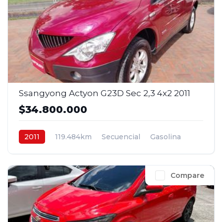
Ssangyong Actyon G23D Sec 2,3 4x2 2011
$34.800.000
2011
119.484km
Secuencial
Gasolina
4x2
$34.800.000
Compare