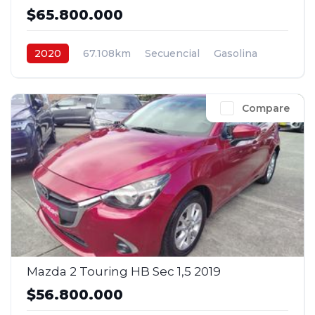
$65.800.000
2020
67.108km
Secuencial
Gasolina
4x2
$65.800.000
Compare
Mazda 2 Touring HB Sec 1,5 2019
$56.800.000