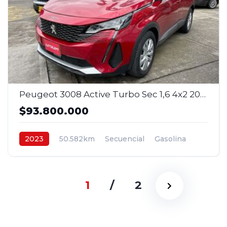
Peugeot 3008 Active Turbo Sec 1,6 4x2 2023
$93.800.000
2023
50.582km
Secuencial
Gasolina
4x2
$93.800.000
1
/
2