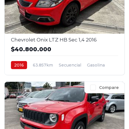
Chevrolet Onix LTZ HB Sec 1,4 2016
$40.800.000
2016
63.857km
Secuencial
Gasolina
4x2
$40.800.000
Compare