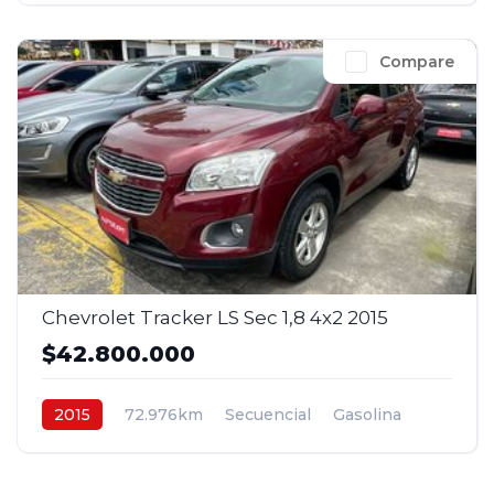
Compare
Chevrolet Tracker LS Sec 1,8 4x2 2015
$42.800.000
2015
72.976km
Secuencial
Gasolina
4x2
$42.800.000