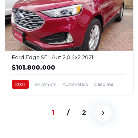
Ford Edge SEL Aut 2,0 4x2 2021
$101.800.000
2021
64.574km
Automático
Gasolina
4x2
$101.800.000
1
/
2