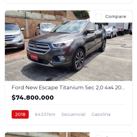
4x2
$116.800.000
Compare
Ford New Escape Titanium Sec 2,0 4x4 2018
$74.800.000
2018
64.531km
Secuencial
Gasolina
4x4
$74.800.000