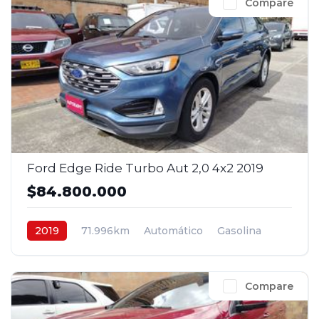
Compare
Ford Edge Ride Turbo Aut 2,0 4x2 2019
$84.800.000
2019
71.996km
Automático
Gasolina
4x2
$84.800.000
Compare