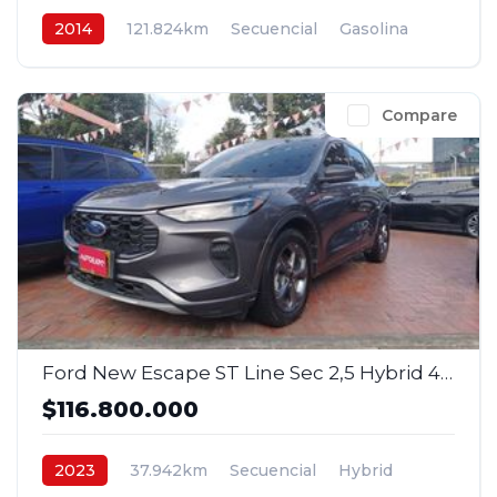
2014
121.824km
Secuencial
Gasolina
4x2
$36.800.000
Compare
Ford New Escape ST Line Sec 2,5 Hybrid 4x2 2023
$116.800.000
2023
37.942km
Secuencial
Hybrid