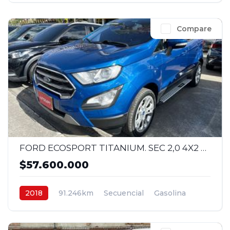
Compare
FORD ECOSPORT TITANIUM. SEC 2,0 4X2 2018
$57.600.000
2018
91.246km
Secuencial
Gasolina
4x2
$57.600.000