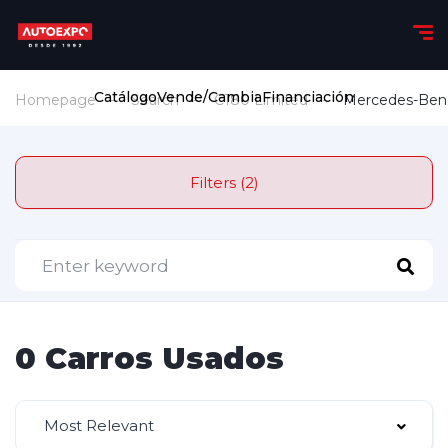
Catálogo
Vende/Cambia
Financiación
Homepage
Search
C180 Limited
Mercedes-Ben
Filters (2)
0 Carros Usados
Most Relevant