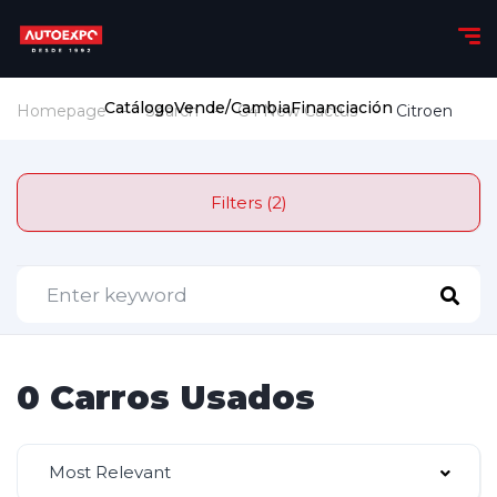
Catálogo
Vende/Cambia
Financiación
Homepage
Search
C4 New Cactus
Citroen
Filters (2)
0 Carros Usados
Most Relevant