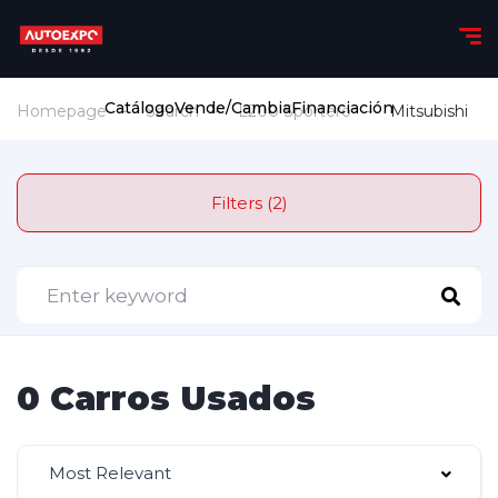
Catálogo
Vende/Cambia
Financiación
Homepage
Search
L200 Sportero
Mitsubishi
Filters (2)
0 Carros Usados
Most Relevant