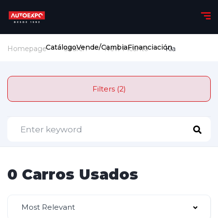
Catálogo
Vende/Cambia
Financiación
Homepage
Search
New Picanto
Kia
Filters (2)
0 Carros Usados
Most Relevant