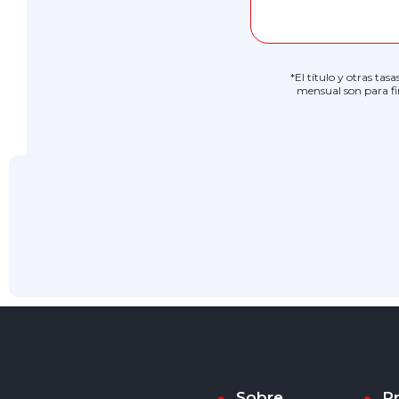
*El título y otras tas
mensual son para fi
Sobre
P