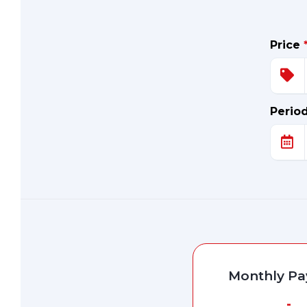
Price
Perio
Monthly P
-