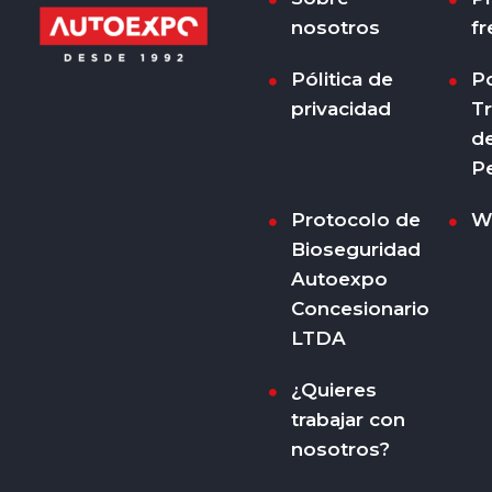
nosotros
fr
Pólitica de
Po
privacidad
T
d
P
Protocolo de
W
Bioseguridad
Autoexpo
Concesionario
LTDA
¿Quieres
trabajar con
nosotros?