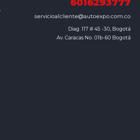
6016293777
s
servicioalcliente@autoexpo.com.co
Diag. 117 # 45 -30, Bogotá

Av. Caracas No. 01b-60 Bogotá