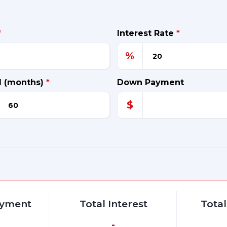
*
Interest Rate
*
%
d (months)
*
Down Payment
$
ayment
Total Interest
Tota
-