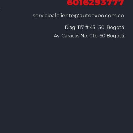
6016293777
s
servicioalcliente@autoexpo.com.co
Diag. 117 # 45 -30, Bogotá

Av. Caracas No. 01b-60 Bogotá