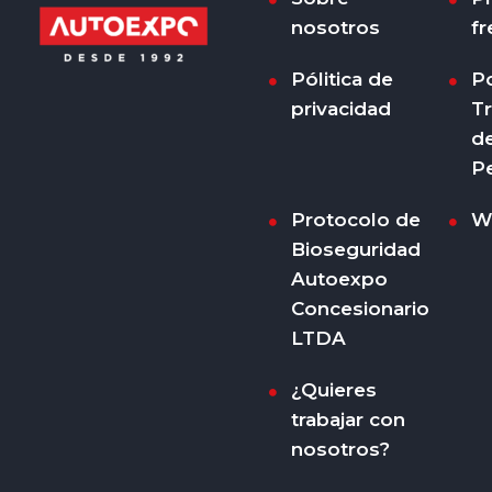
nosotros
fr
Pólitica de
Po
privacidad
T
d
P
Protocolo de
W
Bioseguridad
Autoexpo
Concesionario
LTDA
¿Quieres
trabajar con
nosotros?