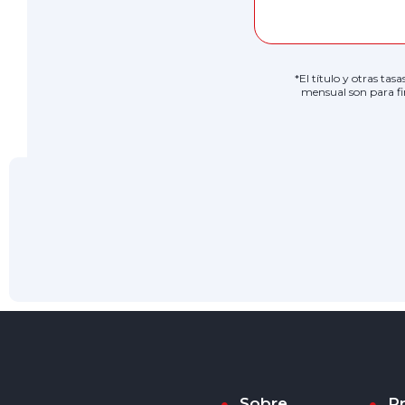
*El título y otras tas
mensual son para fi
Sobre
P