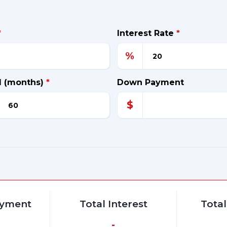
*
Interest Rate
*
%
d (months)
*
Down Payment
$
ayment
Total Interest
Tota
-