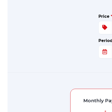
Price
Perio
Monthly P
-