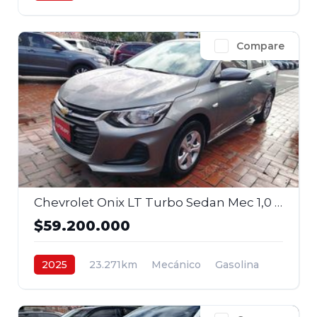
4x2
$62.800.000
Compare
Chevrolet Onix LT Turbo Sedan Mec 1,0 2025
$59.200.000
2025
23.271km
Mecánico
Gasolina
4x2
$59.200.000