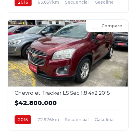
2016
63.857km
Secuencial
Gasolina
4x2
$40.800.000
Compare
Chevrolet Tracker LS Sec 1,8 4x2 2015
$42.800.000
2015
72.976km
Secuencial
Gasolina
4x2
$42.800.000