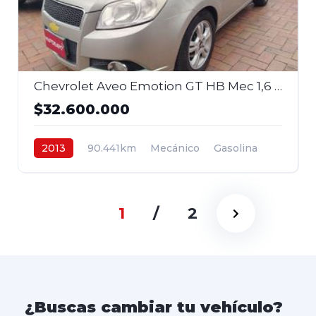
Chevrolet Aveo Emotion GT HB Mec 1,6 2013
$32.600.000
2013
90.441km
Mecánico
Gasolina
4x2
$32.600.000
1
/
2
¿Buscas cambiar tu vehículo?