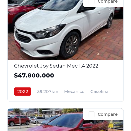
Compare
Chevrolet Joy Sedan Mec 1,4 2022
$47.800.000
2022
39.207km
Mecánico
Gasolina
4x2
$47.800.000
Compare