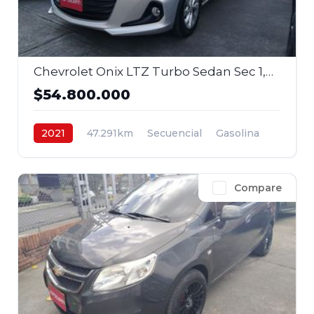
Chevrolet Onix LTZ Turbo Sedan Sec 1,0 2021
$54.800.000
2021
47.291km
Secuencial
Gasolina
4x2
$54.800.000
Compare