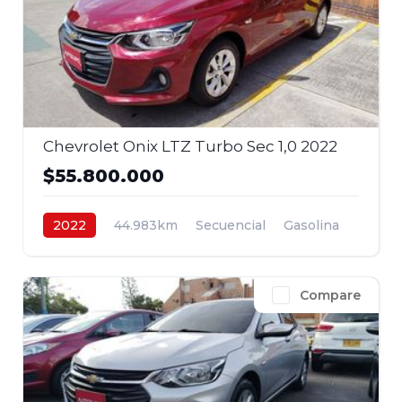
Chevrolet Onix LTZ Turbo Sec 1,0 2022
$55.800.000
2022
44.983km
Secuencial
Gasolina
4x2
$55.800.000
Compare