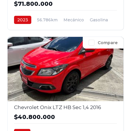
$71.800.000
2023
56.786km
Mecánico
Gasolina
4x2
$71.800.000
Compare
Chevrolet Onix LTZ HB Sec 1,4 2016
$40.800.000