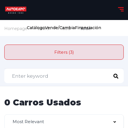
Catálogo
Vende/Cambia
Financiación
Homepage
Search
1500
RAM
Filters (3)
0 Carros Usados
Most Relevant