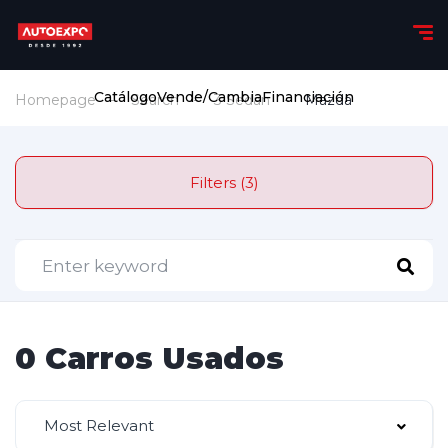
Catálogo
Vende/Cambia
Financiación
Homepage
Search
3 Sedan
Mazda
Filters (3)
0 Carros Usados
Most Relevant