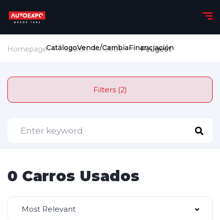
Catálogo
Vende/Cambia
Financiación
Homepage
Search
5008
Peugeot
Filters (2)
0 Carros Usados
Most Relevant