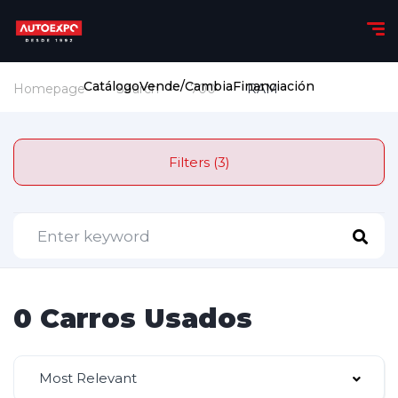
Catálogo
Vende/Cambia
Financiación
Homepage
Search
700
RAM
Filters (3)
0 Carros Usados
Most Relevant