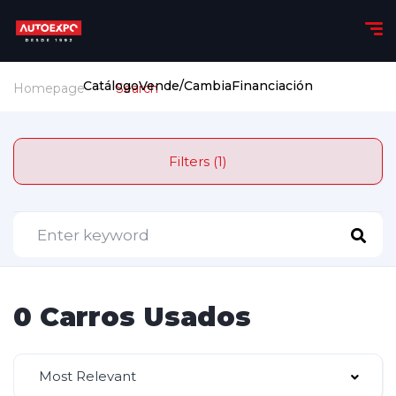
Catálogo
Vende/Cambia
Financiación
Homepage
Search
Filters (1)
0 Carros Usados
Most Relevant