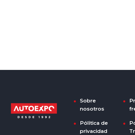
Sobre
P
nosotros
fr
Pólitica de
Po
privacidad
T