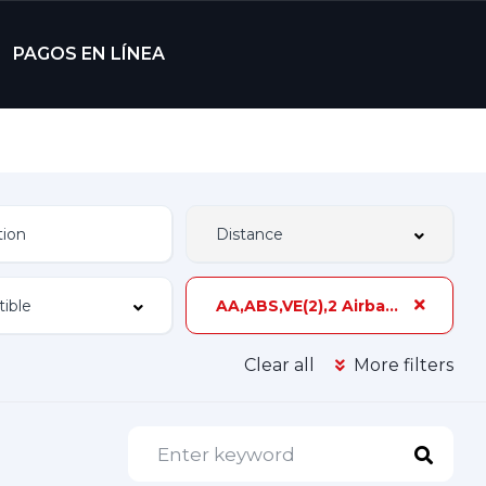
PAGOS EN LÍNEA
AA,ABS,VE(2),2 Airbags,105 hp,Único Dueño
Clear all
More filters