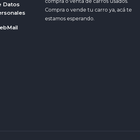
compra o venta de carros usados.
e Datos
Compra o vende tu carro ya, acá te
ersonales
estamos esperando.
ebMail