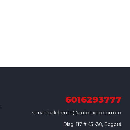
6016293777
s
servicioalcliente@autoexpo.com.co
Diag. 117 # 45 -30, Bogotá
