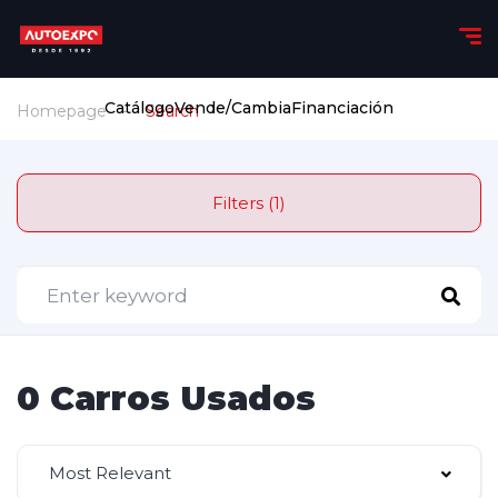
Catálogo
Vende/Cambia
Financiación
Homepage
Search
Filters (1)
0 Carros Usados
Most Relevant