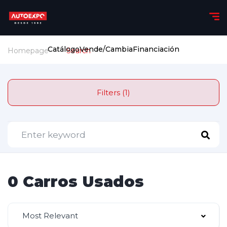
Catálogo
Vende/Cambia
Financiación
Homepage
Search
Filters (1)
0 Carros Usados
Most Relevant