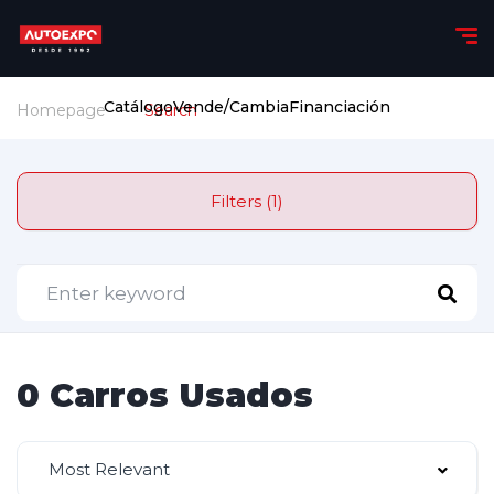
Catálogo
Vende/Cambia
Financiación
Homepage
Search
Filters (1)
0 Carros Usados
Most Relevant