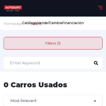
Catálogo
Vende/Cambia
Financiación
Homepage
Search
Filters (1)
0 Carros Usados
Most Relevant