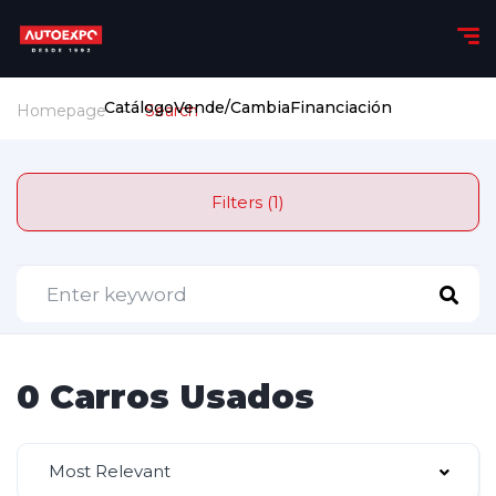
Catálogo
Vende/Cambia
Financiación
Homepage
Search
Filters (1)
0 Carros Usados
Most Relevant