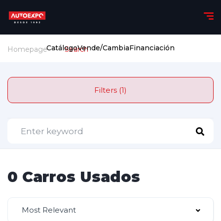
Catálogo
Vende/Cambia
Financiación
Homepage
Search
Filters (1)
0 Carros Usados
Most Relevant