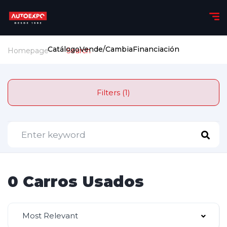
Catálogo
Vende/Cambia
Financiación
Homepage
Search
Filters (1)
0 Carros Usados
Most Relevant