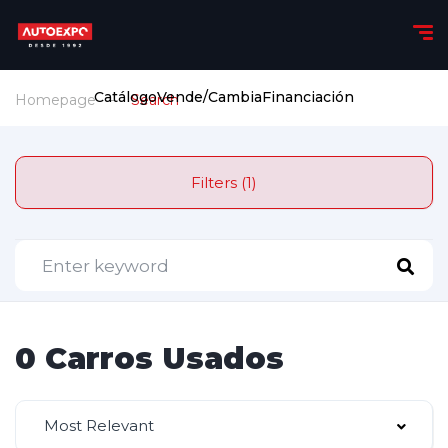
Catálogo
Vende/Cambia
Financiación
Homepage
Search
Filters (1)
0 Carros Usados
Most Relevant