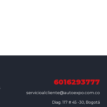
6016293777
s
servicioalcliente@autoexpo.com.co
Diag. 117 # 45 -30, Bogotá
