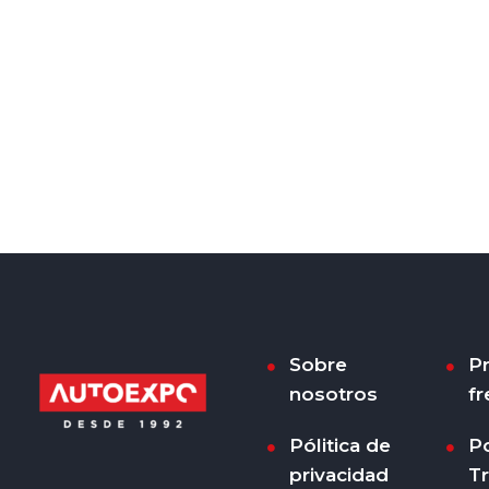
Sobre
P
nosotros
fr
Pólitica de
Po
privacidad
T