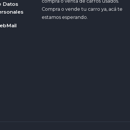
compra o venta de carros usados.
e Datos
Compra o vende tu carro ya, acá te
ersonales
estamos esperando.
ebMail