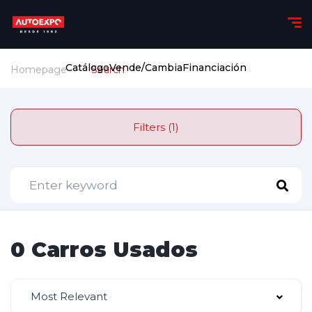
Catálogo
Vende/Cambia
Financiación
Homepage
Search
Filters (1)
0 Carros Usados
Most Relevant