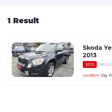
1 Result
Skoda Ye
2013
2013
95.52
$42.800.000
Location:
Dg. 1