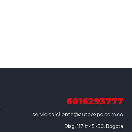
6016293777
s
servicioalcliente@autoexpo.com.co
Diag. 117 # 45 -30, Bogotá
