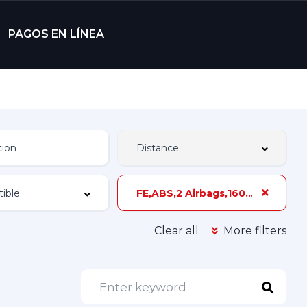
PAGOS EN LÍNEA
FE,ABS,2 Airbags,160 hp,3 Dueños,Z-2A
Clear all
More filters