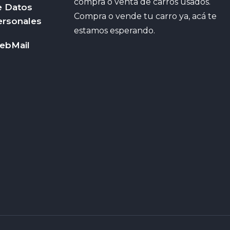
compra o venta de carros usados.
e Datos
Compra o vende tu carro ya, acá te
ersonales
estamos esperando.
ebMail