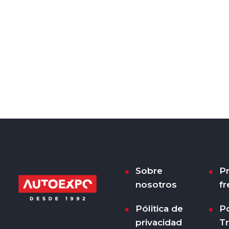
Sobre
P
nosotros
fr
Pólitica de
Po
privacidad
T