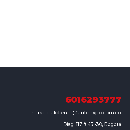
6016293777
s
servicioalcliente@autoexpo.com.co
Diag. 117 # 45 -30, Bogotá
