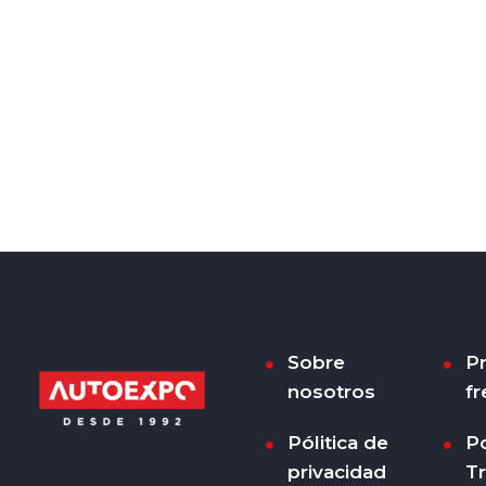
Sobre
P
nosotros
fr
Pólitica de
Po
privacidad
T