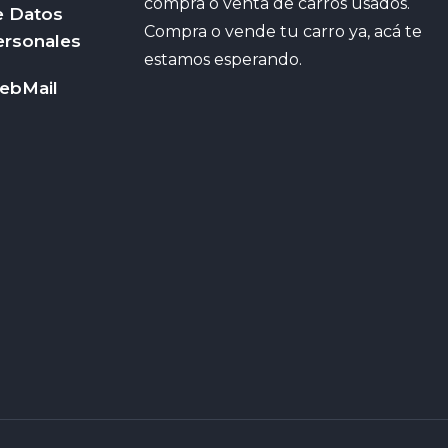
compra o venta de carros usados.
e Datos
Compra o vende tu carro ya, acá te
ersonales
estamos esperando.
ebMail