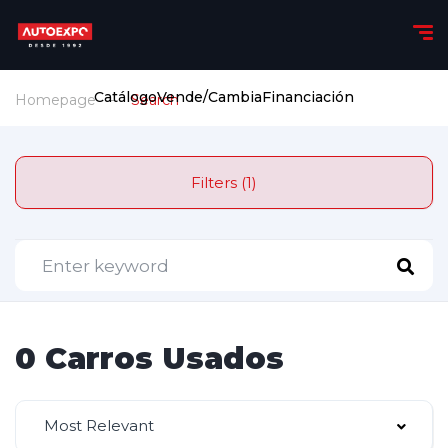
Catálogo
Vende/Cambia
Financiación
Homepage
Search
Filters (1)
0 Carros Usados
Most Relevant