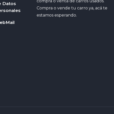
compra o venta de carros usados.
e Datos
Compra o vende tu carro ya, acá te
ersonales
estamos esperando.
ebMail