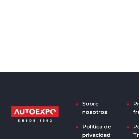
Sobre
P
nosotros
fr
Pólitica de
Po
privacidad
T