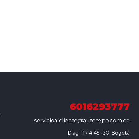
6016293777
s
servicioalcliente@autoexpo.com.co
Diag. 117 # 45 -30, Bogotá
