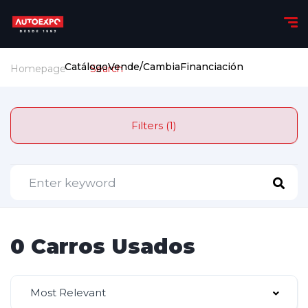
Catálogo
Vende/Cambia
Financiación
Homepage
Search
Filters (1)
0 Carros Usados
Most Relevant