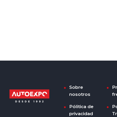
Sobre
P
nosotros
fr
Pólitica de
Po
privacidad
T