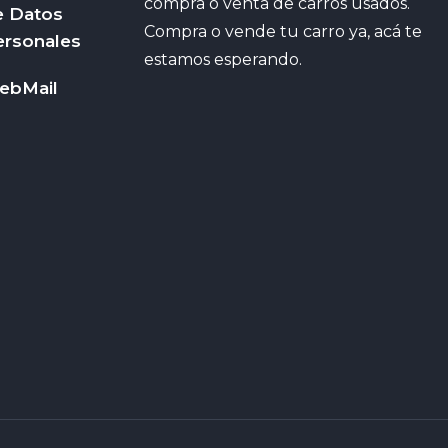
compra o venta de carros usados.
e Datos
Compra o vende tu carro ya, acá te
ersonales
estamos esperando.
ebMail