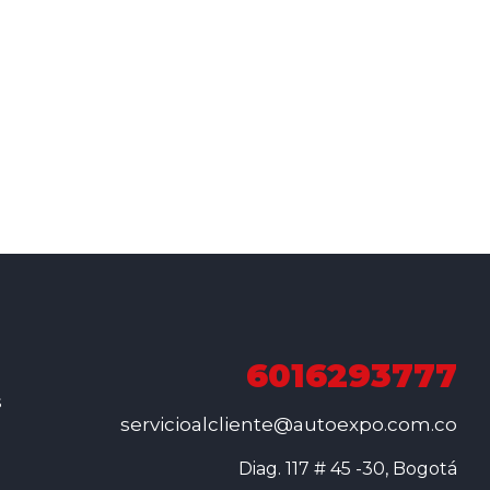
6016293777
s
servicioalcliente@autoexpo.com.co
Diag. 117 # 45 -30, Bogotá
