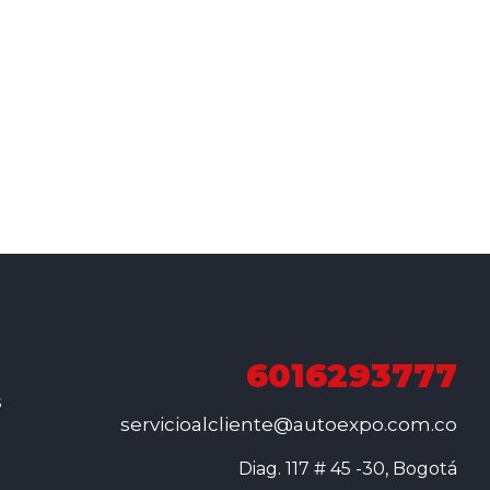
6016293777
s
servicioalcliente@autoexpo.com.co
Diag. 117 # 45 -30, Bogotá
