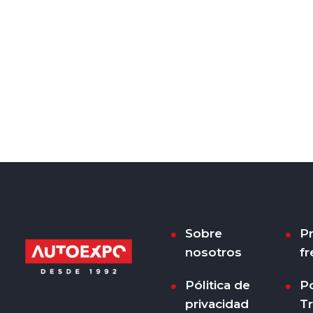
Sobre
P
nosotros
fr
Pólitica de
Po
privacidad
T