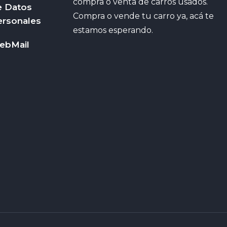
compra o venta de carros usados.
e Datos
Compra o vende tu carro ya, acá te
ersonales
estamos esperando.
ebMail