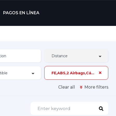
PAGOS EN LÍNEA
FE,ABS,2 Airbags,Cámara de Reversa,Único Dueño,Z-4
Clear all
More filters