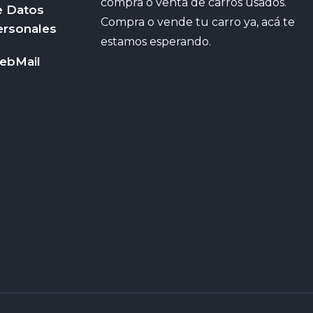
compra o venta de carros usados.
e Datos
Compra o vende tu carro ya, acá te
ersonales
estamos esperando.
ebMail