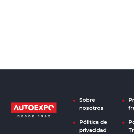
Sobre
P
nosotros
fr
Pólitica de
Po
privacidad
T