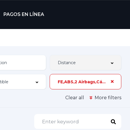
PAGOS EN LÍNEA
FE,ABS,2 Airbags,Cámara y Sensores de Reversa,105 hp,Único Dueño
Clear all
More filters