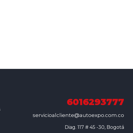
6016293777
s
servicioalcliente@autoexpo.com.co
Diag. 117 # 45 -30, Bogotá
