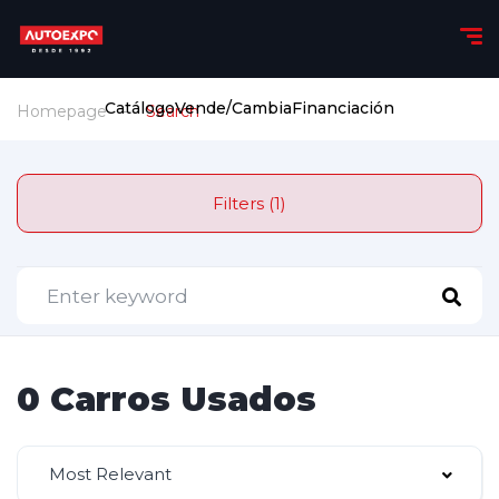
Catálogo
Vende/Cambia
Financiación
Homepage
Search
Filters (1)
0 Carros Usados
Most Relevant