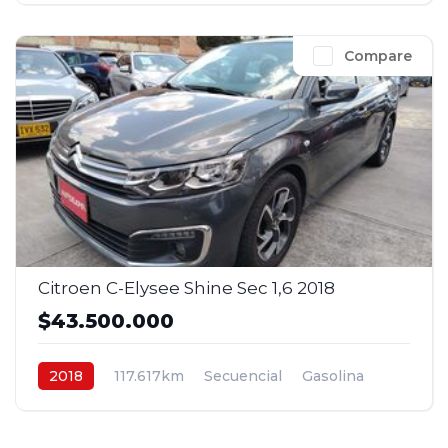
Compare
Citroen C-Elysee Shine Sec 1,6 2018
$43.500.000
2018
117.617km
Secuencial
Gasolina
4x2
$43.500.000