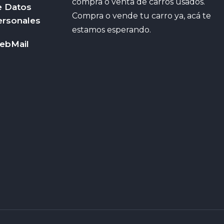
compra o venta de carros usados.
e Datos
Compra o vende tu carro ya, acá te
ersonales
estamos esperando.
ebMail