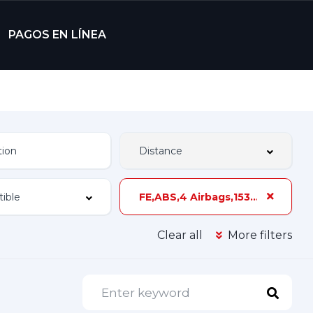
PAGOS EN LÍNEA
FE,ABS,4 Airbags,153 hp,2 Dueños,Z-5A
Clear all
More filters