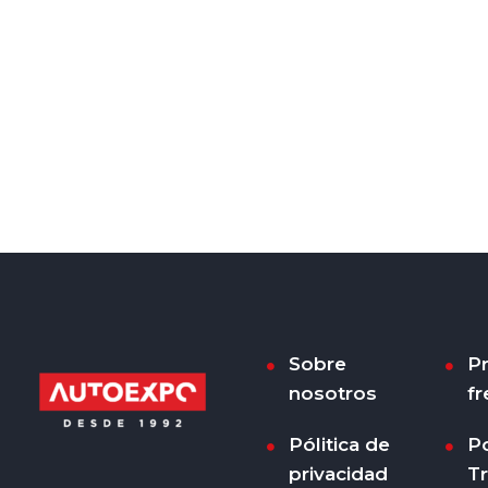
Sobre
P
nosotros
fr
Pólitica de
Po
privacidad
T