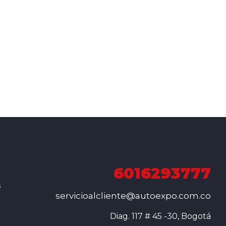
6016293777
s
servicioalcliente@autoexpo.com.co
Diag. 117 # 45 -30, Bogotá
