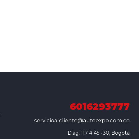
6016293777
s
servicioalcliente@autoexpo.com.co
Diag. 117 # 45 -30, Bogotá
