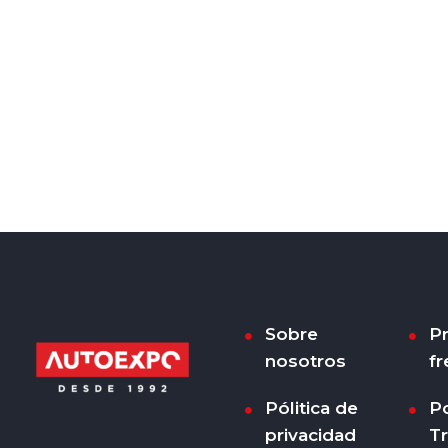
Sobre
P
nosotros
fr
Pólitica de
Po
privacidad
T