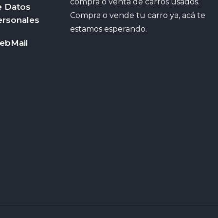
compra o venta de carros usados.
e Datos
Compra o vende tu carro ya, acá te
ersonales
estamos esperando.
ebMail