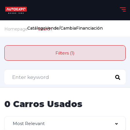
Catálogo
Vende/Cambia
Financiación
Homepage
Search
Filters (1)
0 Carros Usados
Most Relevant