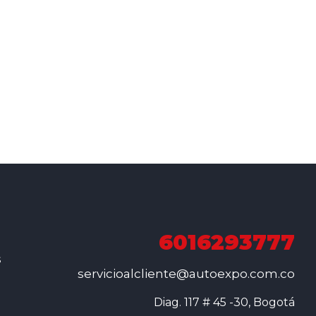
6016293777
s
servicioalcliente@autoexpo.com.co
Diag. 117 # 45 -30, Bogotá
