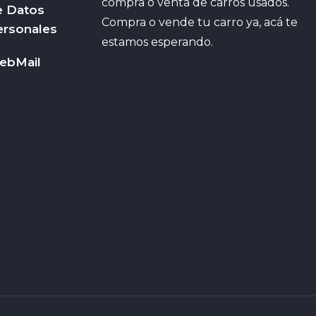
compra o venta de carros usados.
e Datos
Compra o vende tu carro ya, acá te
ersonales
estamos esperando.
ebMail