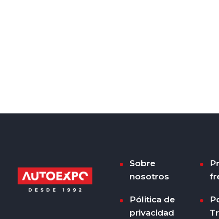
Sobre
P
nosotros
fr
Pólitica de
Po
privacidad
T