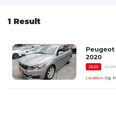
1 Result
Peugeot 
2020
2020
69.2
$48.200.000
Location:
Dg. 1