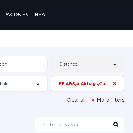
PAGOS EN LÍNEA
FE,ABS,4 Airbags,Cámara y Sensores de Reversa,115 hp,2 Dueños,Z-5A
Clear all
More filters