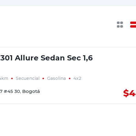
301 Allure Sedan Sec 1,6
94km
Secuencial
Gasolina
4x2
$4
17 #45 30, Bogotá