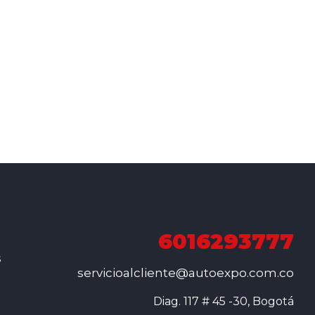
6016293777
s
servicioalcliente@autoexpo.com.co
Diag. 117 # 45 -30, Bogotá
