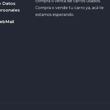
compra o venta de carros usados.
e Datos
Compra o vende tu carro ya, acá te
ersonales
estamos esperando.
ebMail