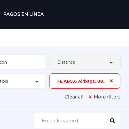
PAGOS EN LÍNEA
FE,ABS,6 Airbags,138 hp,3 Dueños,Z-2A
Clear all
More filters