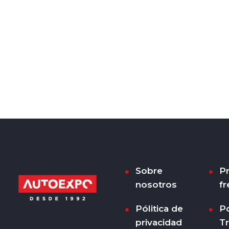
Sobre
P
nosotros
fr
Pólitica de
Po
privacidad
T