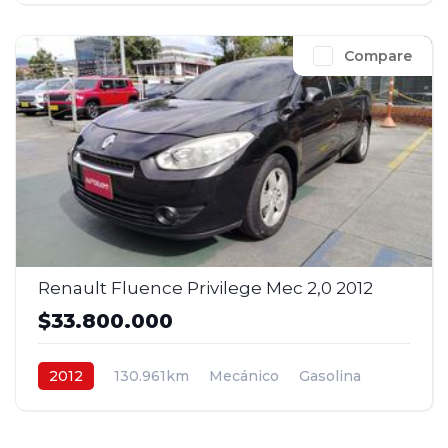
Compare
Renault Fluence Privilege Mec 2,0 2012
$33.800.000
2012
130.961km
Mecánico
Gasolina
4x2
$33.800.000