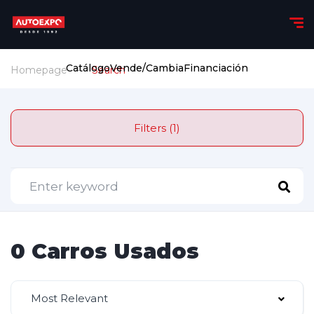
Catálogo
Vende/Cambia
Financiación
Homepage
Search
Filters (1)
0 Carros Usados
Most Relevant