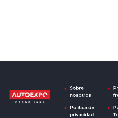
Sobre
P
nosotros
fr
Pólitica de
Po
privacidad
T