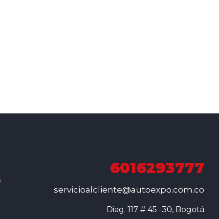
6016293777
s
servicioalcliente@autoexpo.com.co
Diag. 117 # 45 -30, Bogotá
