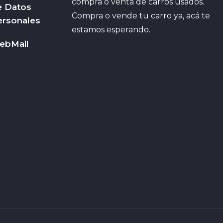
compra o venta de carros usados.
e Datos
Compra o vende tu carro ya, acá te
ersonales
estamos esperando.
ebMail