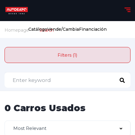
Catálogo
Vende/Cambia
Financiación
Homepage
Search
Filters (1)
0 Carros Usados
Most Relevant