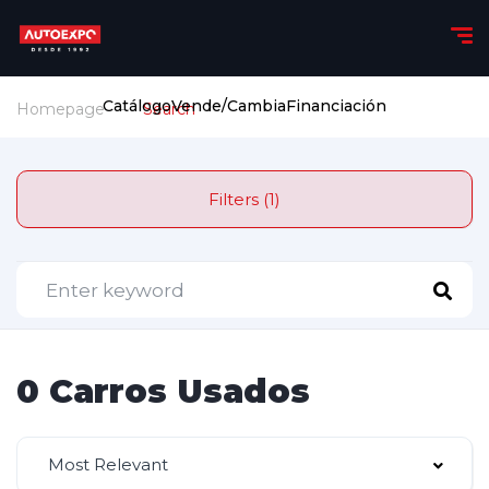
Catálogo
Vende/Cambia
Financiación
Homepage
Search
Filters (1)
0 Carros Usados
Most Relevant