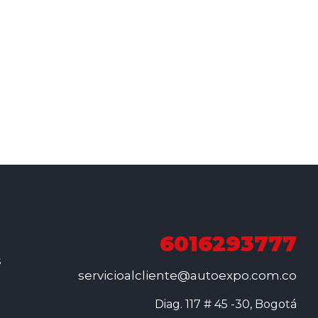
6016293777
s
servicioalcliente@autoexpo.com.co
Diag. 117 # 45 -30, Bogotá
