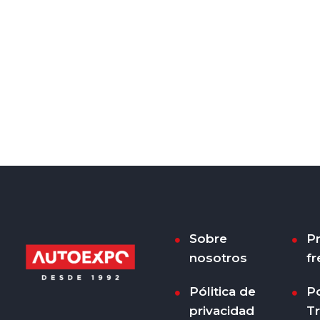
Sobre
P
nosotros
fr
Pólitica de
Po
privacidad
T