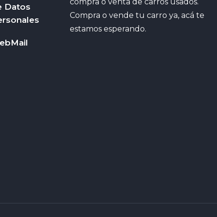
compra o venta de carros usados.
e Datos
Compra o vende tu carro ya, acá te
ersonales
estamos esperando.
ebMail