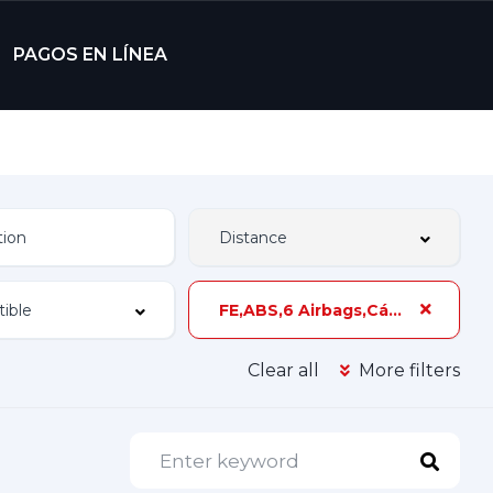
PAGOS EN LÍNEA
FE,ABS,6 Airbags,Cámara de Reversa,115 hp,2 Dueños,Z-
Clear all
More filters